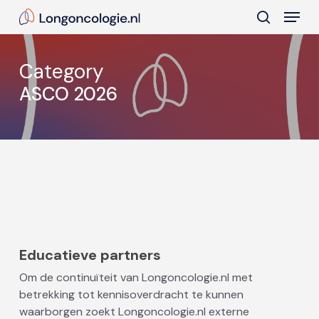
Skip
Menu
to
search
main
Close
content
Menu
Category
ASCO 2026
Educatieve partners
Om de continuïteit van Longoncologie.nl met
betrekking tot kennisoverdracht te kunnen
waarborgen zoekt Longoncologie.nl externe