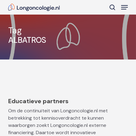
Skip
Menu
to
search
main
Close
content
Menu
Tag
ALBATROS
Educatieve partners
Om de continuïteit van Longoncologie.nl met
betrekking tot kennisoverdracht te kunnen
waarborgen zoekt Longoncologie.nl externe
financiering. Daartoe wordt innovatieve