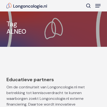
Skip
Menu
to
search
main
Close
content
Menu
Tag
ALNEO
Educatieve partners
Om de continuïteit van Longoncologie.nl met
betrekking tot kennisoverdracht te kunnen
waarborgen zoekt Longoncologie.nl externe
financiering. Daartoe wordt innovatieve