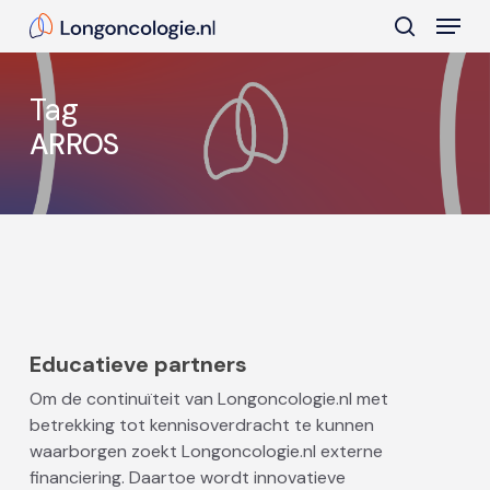
Skip
Menu
to
search
main
Close
content
Menu
Tag
ARROS
Educatieve partners
Om de continuïteit van Longoncologie.nl met
betrekking tot kennisoverdracht te kunnen
waarborgen zoekt Longoncologie.nl externe
financiering. Daartoe wordt innovatieve