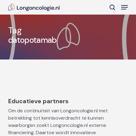
Skip
Menu
to
search
main
Close
content
Menu
Tag
datopotamab
Educatieve partners
Om de continuïteit van Longoncologie.nl met
betrekking tot kennisoverdracht te kunnen
waarborgen zoekt Longoncologie.nl externe
financiering. Daartoe wordt innovatieve