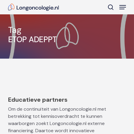
Skip
Menu
to
search
main
Close
content
Menu
Tag
ETOP ADEPPT
Educatieve partners
Om de continuïteit van Longoncologie.nl met
betrekking tot kennisoverdracht te kunnen
waarborgen zoekt Longoncologie.nl externe
financiering. Daartoe wordt innovatieve