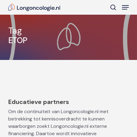
Skip
Menu
to
search
main
Close
content
Menu
Tag
ETOP
Educatieve partners
Om de continuïteit van Longoncologie.nl met
betrekking tot kennisoverdracht te kunnen
waarborgen zoekt Longoncologie.nl externe
financiering. Daartoe wordt innovatieve