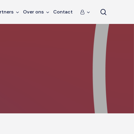
search
rtners
Over ons
Contact