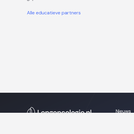
Alle educatieve partners
Nieuws
Naschol
Over on