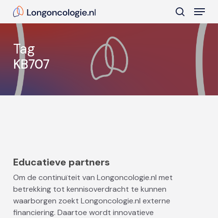
Skip
Menu
to
search
main
Close
content
Menu
Tag
KB707
Educatieve partners
Om de continuïteit van Longoncologie.nl met
betrekking tot kennisoverdracht te kunnen
waarborgen zoekt Longoncologie.nl externe
financiering. Daartoe wordt innovatieve