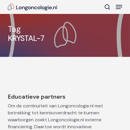
Skip
Menu
to
search
main
Close
content
Menu
Tag
KRYSTAL-7
Educatieve partners
Om de continuïteit van Longoncologie.nl met
betrekking tot kennisoverdracht te kunnen
waarborgen zoekt Longoncologie.nl externe
financiering. Daartoe wordt innovatieve