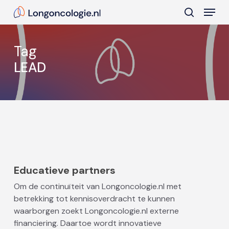
Skip
Menu
to
search
main
Close
content
Menu
Tag
LEAD
Educatieve partners
Om de continuïteit van Longoncologie.nl met
betrekking tot kennisoverdracht te kunnen
waarborgen zoekt Longoncologie.nl externe
financiering. Daartoe wordt innovatieve