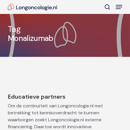
Skip
Menu
to
search
main
Close
content
Menu
Tag
Monalizumab
Educatieve partners
Om de continuïteit van Longoncologie.nl met
betrekking tot kennisoverdracht te kunnen
waarborgen zoekt Longoncologie.nl externe
financiering. Daartoe wordt innovatieve