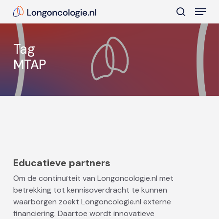
Skip
Menu
to
search
main
Close
content
Menu
Tag
MTAP
Educatieve partners
Om de continuïteit van Longoncologie.nl met
betrekking tot kennisoverdracht te kunnen
waarborgen zoekt Longoncologie.nl externe
financiering. Daartoe wordt innovatieve