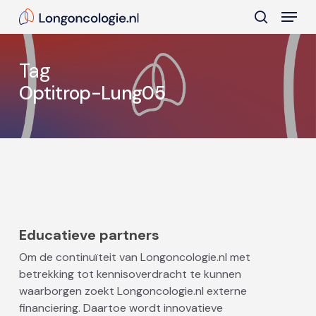
Skip
Menu
to
search
main
Close
content
Menu
Tag
Optitrop-Lung05
Educatieve partners
Om de continuïteit van Longoncologie.nl met
betrekking tot kennisoverdracht te kunnen
waarborgen zoekt Longoncologie.nl externe
financiering. Daartoe wordt innovatieve