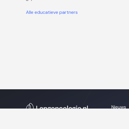
Alle educatieve partners
Nieuws
Naschol
Over on