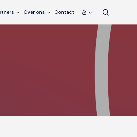
search
rtners
Over ons
Contact