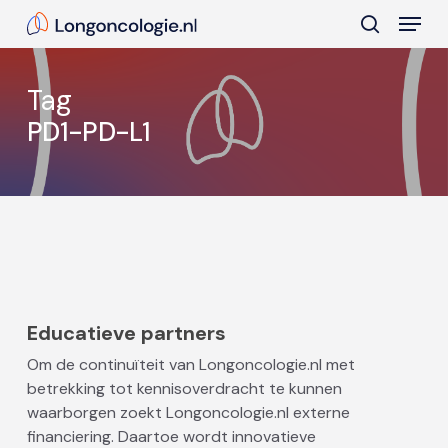
Skip
Menu
to
search
main
Close
content
Menu
Tag
PD1-PD-L1
Educatieve partners
Om de continuïteit van Longoncologie.nl met
betrekking tot kennisoverdracht te kunnen
waarborgen zoekt Longoncologie.nl externe
financiering. Daartoe wordt innovatieve