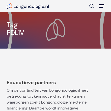
Skip
Menu
to
search
main
Close
content
Menu
Tag
PDL1V
Educatieve partners
Om de continuïteit van Longoncologie.nl met
betrekking tot kennisoverdracht te kunnen
waarborgen zoekt Longoncologie.nl externe
financiering. Daartoe wordt innovatieve