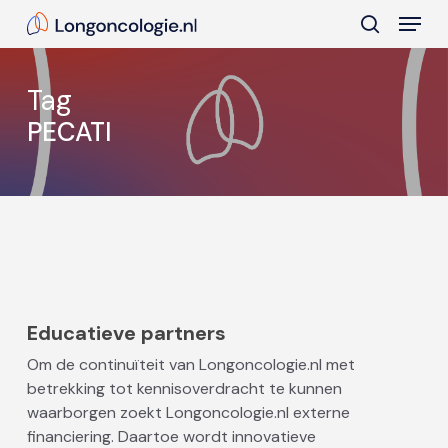
Skip
Menu
to
search
main
Close
content
Menu
Tag
PECATI
Educatieve partners
Om de continuïteit van Longoncologie.nl met
betrekking tot kennisoverdracht te kunnen
waarborgen zoekt Longoncologie.nl externe
financiering. Daartoe wordt innovatieve