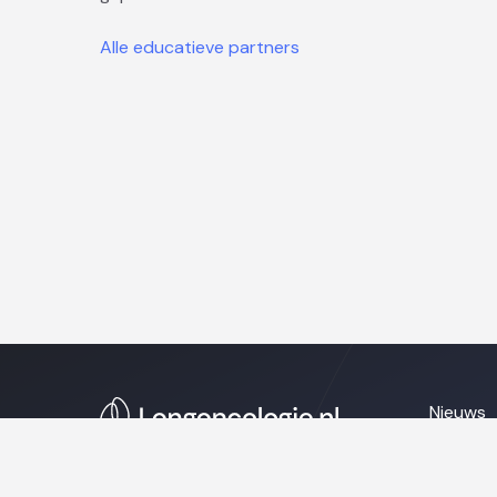
Alle educatieve partners
Nieuws
Naschol
Over on