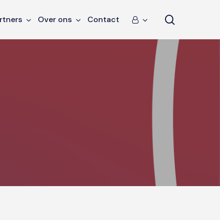
search
rtners
Over ons
Contact