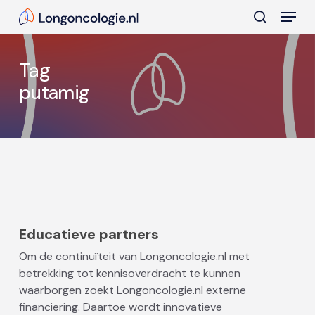
Skip
Menu
to
search
main
Close
content
Menu
Tag
putamig
Educatieve partners
Om de continuïteit van Longoncologie.nl met
betrekking tot kennisoverdracht te kunnen
waarborgen zoekt Longoncologie.nl externe
financiering. Daartoe wordt innovatieve