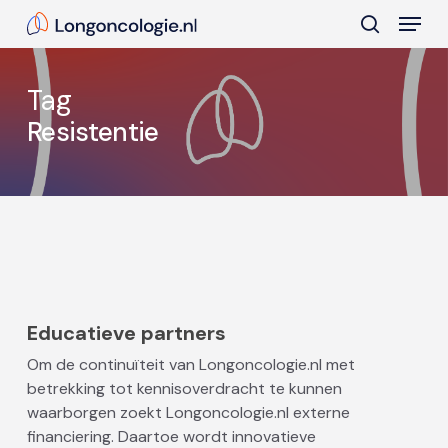
Skip
Menu
to
search
main
Close
content
Menu
Tag
Resistentie
Educatieve partners
Om de continuïteit van Longoncologie.nl met
betrekking tot kennisoverdracht te kunnen
waarborgen zoekt Longoncologie.nl externe
financiering. Daartoe wordt innovatieve