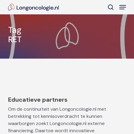
Skip
Menu
to
search
main
Close
content
Menu
Tag
RET
Educatieve partners
Om de continuïteit van Longoncologie.nl met
betrekking tot kennisoverdracht te kunnen
waarborgen zoekt Longoncologie.nl externe
financiering. Daartoe wordt innovatieve