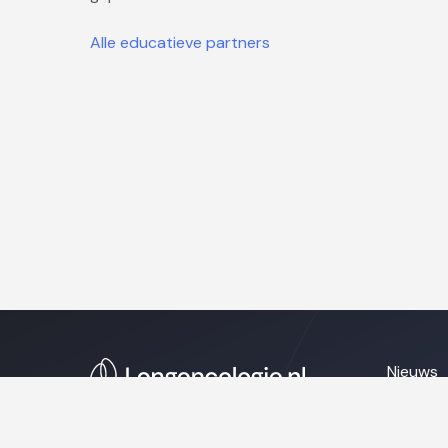
Alle educatieve partners
Nieuws
Naschol
Over on