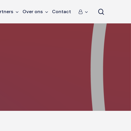
search
rtners
Over ons
Contact