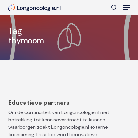
Skip
Menu
to
search
main
Close
content
Menu
Tag
thymoom
Educatieve partners
Om de continuïteit van Longoncologie.nl met
betrekking tot kennisoverdracht te kunnen
waarborgen zoekt Longoncologie.nl externe
financiering. Daartoe wordt innovatieve