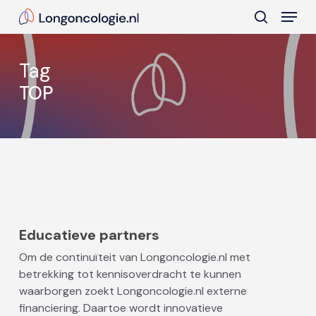
Skip
Menu
to
search
main
Close
content
Menu
Tag
TOP
Educatieve partners
Om de continuïteit van Longoncologie.nl met
betrekking tot kennisoverdracht te kunnen
waarborgen zoekt Longoncologie.nl externe
financiering. Daartoe wordt innovatieve