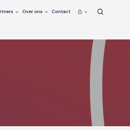
search
rtners
Over ons
Contact