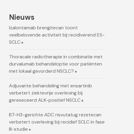
Nieuws
Izalontamab brengitecan toont
veelbelovende activiteit bij recidiverend ES-
SCLC
Thoracale radiotherapie in combinatie met
durvalumab behandeloptie voor patiënten
met lokaal gevorderd NSCLC?
Adjuvante behandeling met ensartinib
verbetert ziektevrije overleving bij
gereseceerd ALK-positief NSCLC
B7-H3-gerichte ADC risvutatug rezetecan
verbetert overleving bij recidief SCLC in fase
III-studie