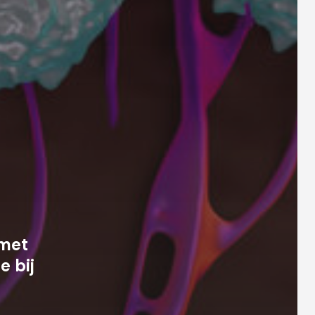
 met
 bij