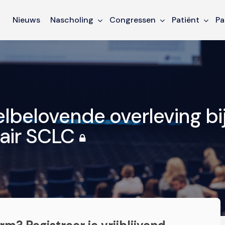
Nieuws
Nascholing
Congressen
Patiënt
Pa
belovende overleving bi
tair SCLC