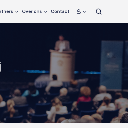
search
rtners
Over ons
Contact
j