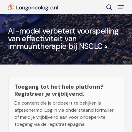
Skip
Menu
to
search
main
Close
content
Menu
AI-model verbetert voorspelling
van effectiviteit van
immuuntherapie bij NSCLC
Toegang tot het hele platform?
Registreer je vrijblijvend.
De content die je probeert te bekijken is
afgeschermd. Log in via onderstaand formulier,
of meld je vrijblijvend aan voor onbeperkte
toegang via de registratiepagina.