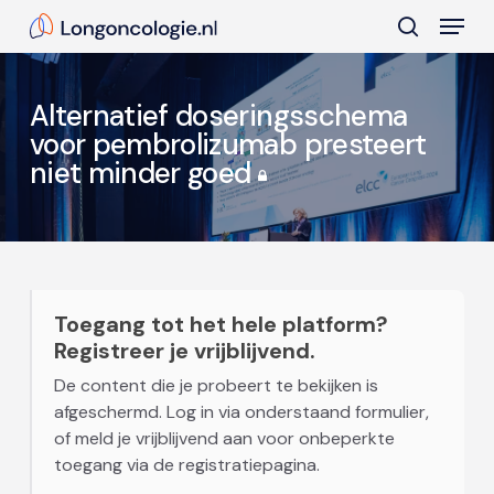
Skip
Menu
to
search
main
Close
content
Menu
Alternatief doseringsschema
voor pembrolizumab presteert
niet minder goed
Toegang tot het hele platform?
Registreer je vrijblijvend.
De content die je probeert te bekijken is
afgeschermd. Log in via onderstaand formulier,
of meld je vrijblijvend aan voor onbeperkte
toegang via de registratiepagina.