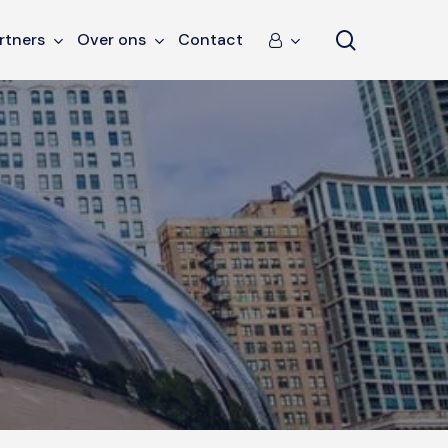
search
rtners
Over ons
Contact