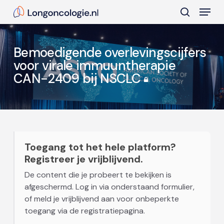
Skip
Menu
to
search
main
Close
content
Menu
Bemoedigende overlevingscijfers
voor virale immuuntherapie
CAN-2409 bij NSCLC
Toegang tot het hele platform?
Registreer je vrijblijvend.
De content die je probeert te bekijken is
afgeschermd. Log in via onderstaand formulier,
of meld je vrijblijvend aan voor onbeperkte
toegang via de registratiepagina.