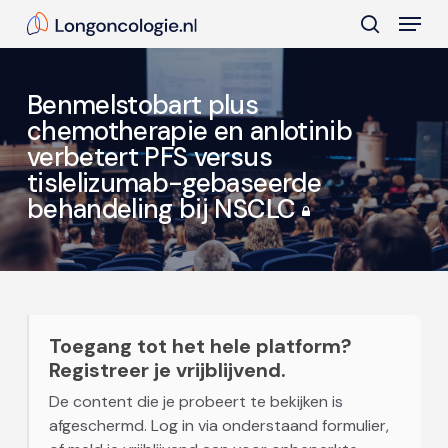
Skip
Menu
to
search
main
Close
content
Menu
Benmelstobart plus
chemotherapie en anlotinib
verbetert PFS versus
tislelizumab-gebaseerde
behandeling bij NSCLC
Toegang tot het hele platform?
Registreer je vrijblijvend.
De content die je probeert te bekijken is
afgeschermd. Log in via onderstaand formulier,