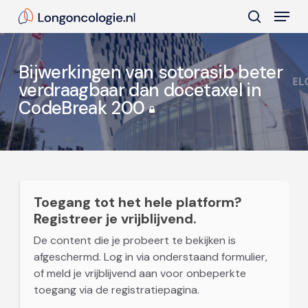
Skip
Menu
to
search
main
Close
content
Menu
Bijwerkingen van sotorasib beter
verdraagbaar dan docetaxel in
CodeBreak 200
Toegang tot het hele platform?
Registreer je vrijblijvend.
De content die je probeert te bekijken is
afgeschermd. Log in via onderstaand formulier,
of meld je vrijblijvend aan voor onbeperkte
toegang via de registratiepagina.