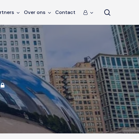
search
rtners
Over ons
Contact