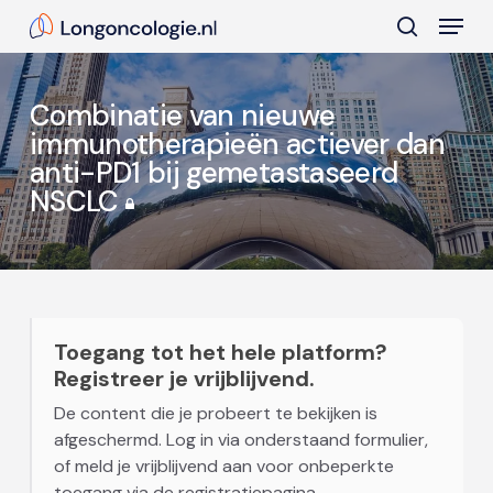
Skip
Menu
to
search
main
Close
content
Menu
Combinatie van nieuwe
immunotherapieën actiever dan
anti-PD1 bij gemetastaseerd
NSCLC
Toegang tot het hele platform?
Registreer je vrijblijvend.
De content die je probeert te bekijken is
afgeschermd. Log in via onderstaand formulier,
of meld je vrijblijvend aan voor onbeperkte
toegang via de registratiepagina.