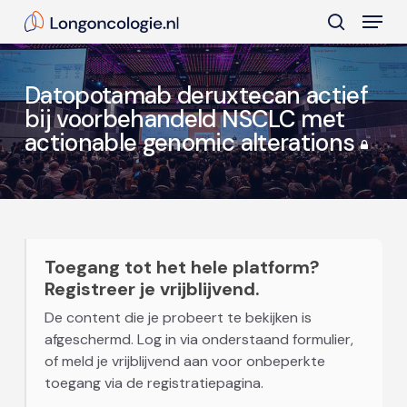
Skip
Menu
to
search
main
Close
content
Menu
Datopotamab deruxtecan actief
bij voorbehandeld NSCLC met
actionable genomic alterations
Toegang tot het hele platform?
Registreer je vrijblijvend.
De content die je probeert te bekijken is
afgeschermd. Log in via onderstaand formulier,
of meld je vrijblijvend aan voor onbeperkte
toegang via de registratiepagina.