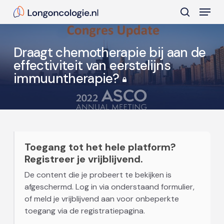
Skip
Menu
to
search
main
Close
content
Menu
Draagt chemotherapie bij aan de
effectiviteit van eerstelijns
immuuntherapie?
Toegang tot het hele platform?
Registreer je vrijblijvend.
De content die je probeert te bekijken is
afgeschermd. Log in via onderstaand formulier,
of meld je vrijblijvend aan voor onbeperkte
toegang via de registratiepagina.