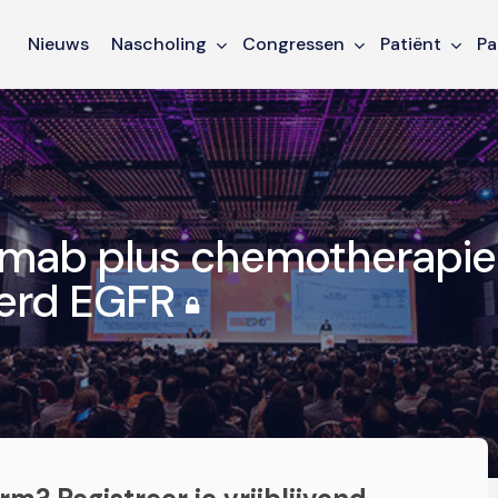
Nieuws
Nascholing
Congressen
Patiënt
Pa
amab plus chemotherapie 
erd EGFR