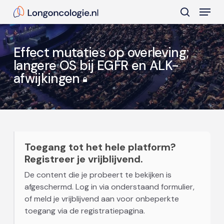
Skip
Menu
to
search
main
Close
content
Menu
Effect mutaties op overleving;
langere OS bij EGFR en ALK-
afwijkingen
Toegang tot het hele platform?
Registreer je vrijblijvend.
De content die je probeert te bekijken is
afgeschermd. Log in via onderstaand formulier,
of meld je vrijblijvend aan voor onbeperkte
toegang via de registratiepagina.