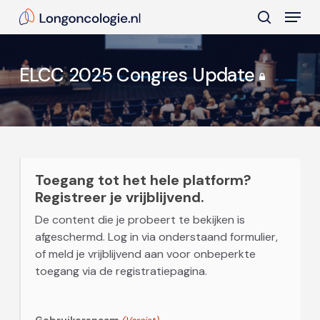
Skip
Menu
to
search
main
Close
content
Menu
ELCC 2025 Congres Update
Toegang tot het hele platform?
Registreer je vrijblijvend.
De content die je probeert te bekijken is
afgeschermd. Log in via onderstaand formulier,
of meld je vrijblijvend aan voor onbeperkte
toegang via de registratiepagina.