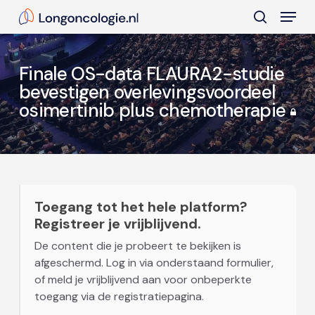
Skip
Menu
to
search
main
Close
content
Menu
Finale OS-data FLAURA2-studie
bevestigen overlevingsvoordeel
osimertinib plus chemotherapie
Toegang tot het hele platform?
Registreer je vrijblijvend.
De content die je probeert te bekijken is
afgeschermd. Log in via onderstaand formulier,
of meld je vrijblijvend aan voor onbeperkte
toegang via de registratiepagina.