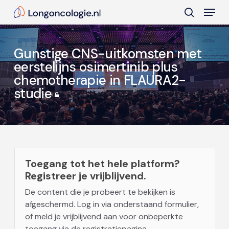
Skip
Menu
to
search
main
Close
content
Menu
Gunstige CNS-uitkomsten met
eerstelijns osimertinib plus
chemotherapie in FLAURA2-
studie
Toegang tot het hele platform?
Registreer je vrijblijvend.
De content die je probeert te bekijken is
afgeschermd. Log in via onderstaand formulier,
of meld je vrijblijvend aan voor onbeperkte
toegang via de registratiepagina.