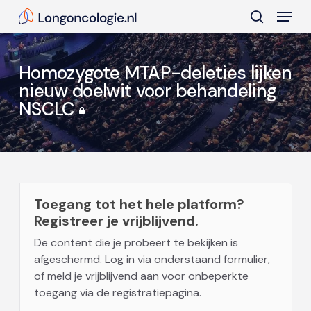
Skip
Menu
to
search
main
Close
content
Menu
Homozygote MTAP-deleties lijken
nieuw doelwit voor behandeling
NSCLC
Toegang tot het hele platform?
Registreer je vrijblijvend.
De content die je probeert te bekijken is
afgeschermd. Log in via onderstaand formulier,
of meld je vrijblijvend aan voor onbeperkte
toegang via de registratiepagina.