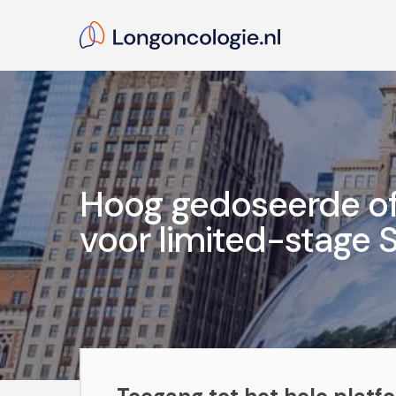
Skip
to
main
content
Hit enter to search or ESC to close
Hoog gedoseerde of
voor limited-stage