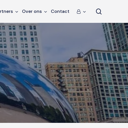
search
rtners
Over ons
Contact