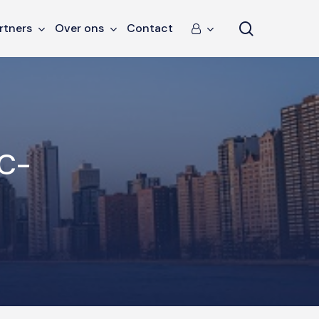
search
rtners
Over ons
Contact
LC-