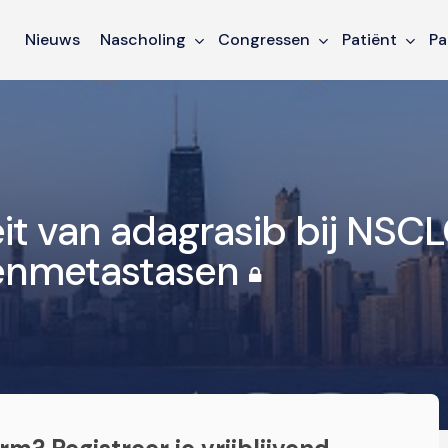
Nieuws
Nascholing
Congressen
Patiënt
Pa
teit van adagrasib bij NSC
senmetastasen