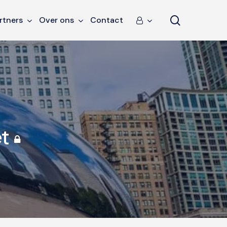
search
rtners
Over ons
Contact
t