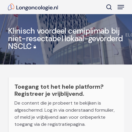
Skip
Menu
to
search
main
Close
content
Menu
Klinisch voordeel cemiplimab bij
niet-resectabel lokaal-gevorderd
NSCLC
Toegang tot het hele platform?
Registreer je vrijblijvend.
De content die je probeert te bekijken is
afgeschermd. Log in via onderstaand formulier,
of meld je vrijblijvend aan voor onbeperkte
toegang via de registratiepagina.