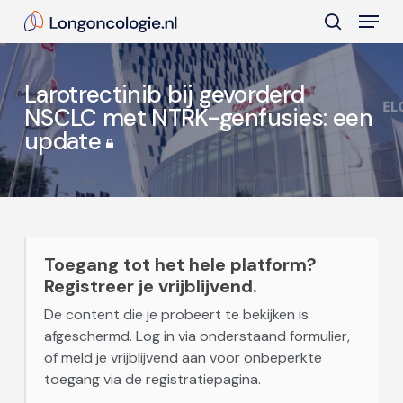
Skip
Menu
to
search
main
Close
content
Menu
Larotrectinib bij gevorderd
NSCLC met NTRK-genfusies: een
update
Toegang tot het hele platform?
Registreer je vrijblijvend.
De content die je probeert te bekijken is
afgeschermd. Log in via onderstaand formulier,
of meld je vrijblijvend aan voor onbeperkte
toegang via de registratiepagina.