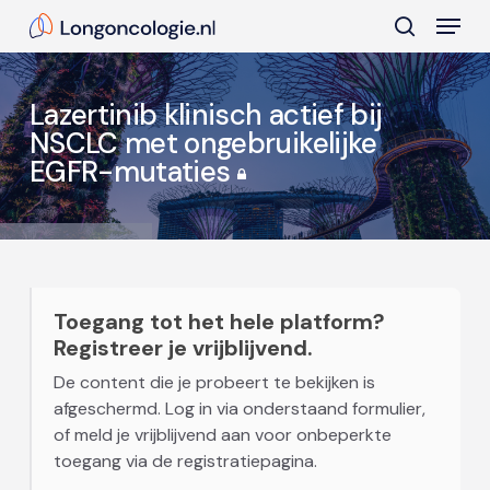
Skip
Menu
to
search
main
Close
content
Menu
Lazertinib klinisch actief bij
NSCLC met ongebruikelijke
EGFR-mutaties
Toegang tot het hele platform?
Registreer je vrijblijvend.
De content die je probeert te bekijken is
afgeschermd. Log in via onderstaand formulier,
of meld je vrijblijvend aan voor onbeperkte
toegang via de registratiepagina.