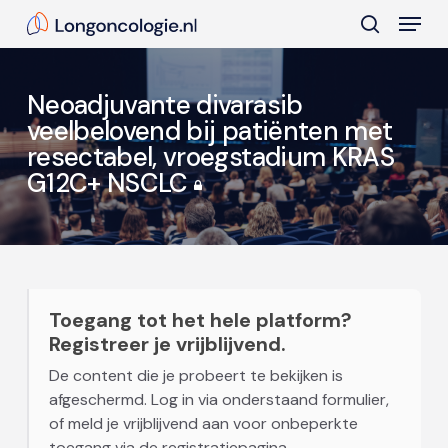
Skip
Menu
to
search
main
Close
content
Menu
Neoadjuvante divarasib
veelbelovend bij patiënten met
resectabel, vroegstadium KRAS
G12C+ NSCLC
Toegang tot het hele platform?
Registreer je vrijblijvend.
De content die je probeert te bekijken is
afgeschermd. Log in via onderstaand formulier,
of meld je vrijblijvend aan voor onbeperkte
toegang via de registratiepagina.